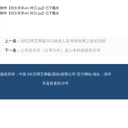
附件【
招生简章a41 拷贝.jpg
】已下载
次
附件【
招生简章a42 拷贝.jpg
】已下载
次
上一条：
BB贝博艾弗森2022级成人高考报考网上报名流程
下一条：
公司音乐学（古琴方向）成人本科函授班开班
版权所有：中国·BB贝博艾弗森(股份)有限公司-官方网站 地址：漳州
市县前直街36号