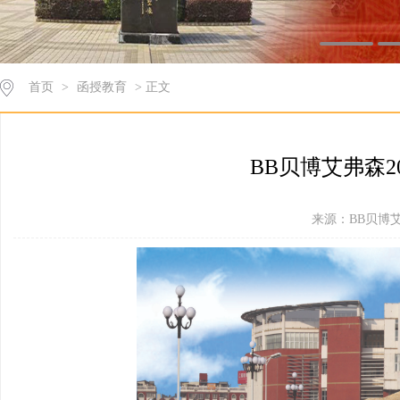
首页
>
函授教育
> 正文
BB贝博艾弗森2
来源：BB贝博艾弗