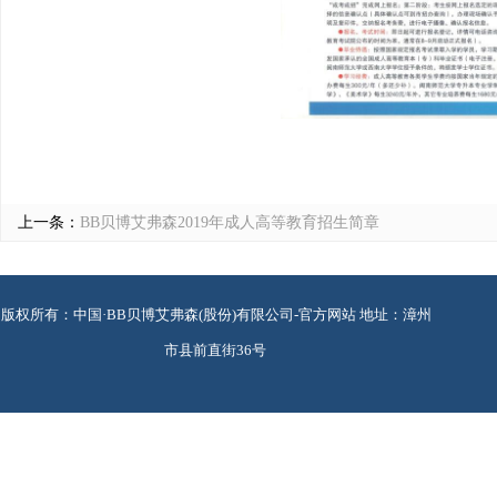
上一条：
BB贝博艾弗森2019年成人高等教育招生简章
版权所有：中国·BB贝博艾弗森(股份)有限公司-官方网站 地址：漳州
市县前直街36号